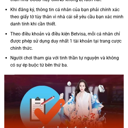
Khi đăng ký, thông tin cá nhân của bạn phải chính xác
theo giấy tờ tùy thân vì nhà cái sẽ yêu cầu bạn xác minh
danh tính khi cần thiết.
Theo điều khoản và điều kiện Betvisa, mỗi cá nhân chỉ
được phép sử dụng duy nhất 1 tài khoản tại trang cược
chính thức.
Người chơi tham gia với tinh thần tự nguyện và không
có sự ép buộc từ bên thứ ba.