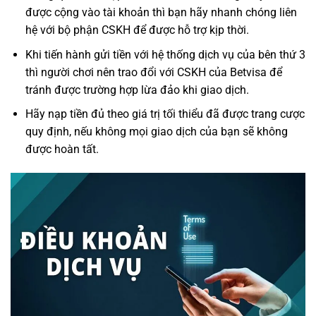
được cộng vào tài khoản thì bạn hãy nhanh chóng liên
hệ với bộ phận CSKH để được hỗ trợ kịp thời.
Khi tiến hành gửi tiền với hệ thống dịch vụ của bên thứ 3
thì người chơi nên trao đổi với CSKH của Betvisa để
tránh được trường hợp lừa đảo khi giao dịch.
Hãy nạp tiền đủ theo giá trị tối thiểu đã được trang cược
quy định, nếu không mọi giao dịch của bạn sẽ không
được hoàn tất.