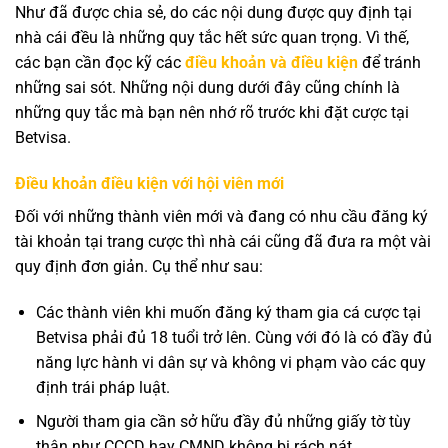
Như đã được chia sẻ, do các nội dung được quy định tại
nhà cái đều là những quy tắc hết sức quan trọng. Vì thế,
các bạn cần đọc kỹ các
điều khoản và điều kiện
để tránh
những sai sót. Những nội dung dưới đây cũng chính là
những quy tắc mà bạn nên nhớ rõ trước khi đặt cược tại
Betvisa.
Điều khoản điều kiện với hội viên mới
Đối với những thành viên mới và đang có nhu cầu đăng ký
tài khoản tại trang cược thì nhà cái cũng đã đưa ra một vài
quy định đơn giản. Cụ thể như sau:
Các thành viên khi muốn đăng ký tham gia cá cược tại
Betvisa phải đủ 18 tuổi trở lên. Cùng với đó là có đầy đủ
năng lực hành vi dân sự và không vi phạm vào các quy
định trái pháp luật.
Người tham gia cần sở hữu đầy đủ những giấy tờ tùy
thân như CCCD hay CMND không bị rách nát.