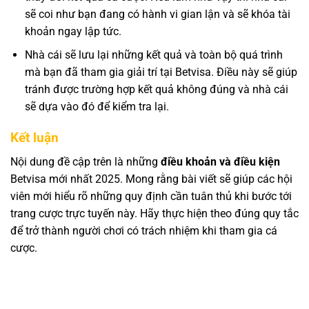
sẽ coi như bạn đang có hành vi gian lận và sẽ khóa tài
khoản ngay lập tức.
Nhà cái sẽ lưu lại những kết quả và toàn bộ quá trình
mà bạn đã tham gia giải trí tại Betvisa. Điều này sẽ giúp
tránh được trường hợp kết quả không đúng và nhà cái
sẽ dựa vào đó để kiểm tra lại.
Kết luận
Nội dung đề cập trên là những
điều khoản và điều kiện
Betvisa mới nhất 2025. Mong rằng bài viết sẽ giúp các hội
viên mới hiểu rõ những quy định cần tuân thủ khi bước tới
trang cược trực tuyến này. Hãy thực hiện theo đúng quy tắc
để trở thành người chơi có trách nhiệm khi tham gia cá
cược.