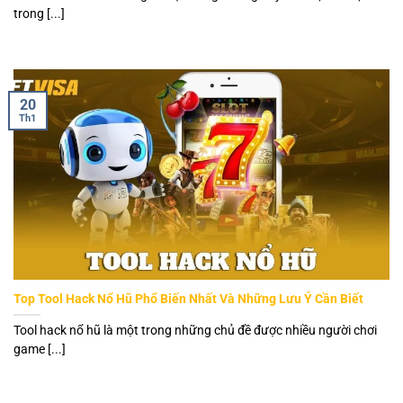
trong [...]
20
Th1
Top Tool Hack Nổ Hũ Phổ Biến Nhất Và Những Lưu Ý Cần Biết
Tool hack nổ hũ là một trong những chủ đề được nhiều người chơi
game [...]