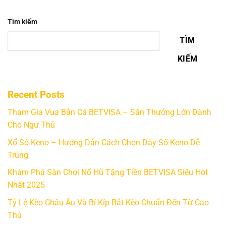
Tìm kiếm
TÌM
KIẾM
Recent Posts
Tham Gia Vua Bắn Cá BETVISA – Săn Thưởng Lớn Dành
Cho Ngư Thủ
Xổ Số Keno – Hướng Dẫn Cách Chọn Dãy Số Keno Dễ
Trúng
Khám Phá Sân Chơi Nổ Hũ Tặng Tiền BETVISA Siêu Hot
Nhất 2025
Tỷ Lệ Kèo Châu Âu Và Bí Kíp Bắt Kèo Chuẩn Đến Từ Cao
Thủ