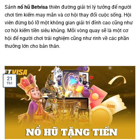
Sảnh
nổ hũ Betvisa
thiên đường giải trí lý tưởng để người
chơi tìm kiếm may mắn và cơ hội thay đổi cuộc sống. Hội
viên đừng bỏ lỡ một không gian giải trí đỉnh cao cũng như
cơ hội kiếm tiền siêu khủng. Mỗi vòng quay sẽ là một cơ
hội để người chơi trải nghiệm cũng như rinh về các phần
thưởng lớn cho bản thân.
21
Th1